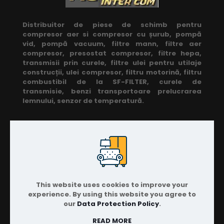
Distribuitor de piese de schimb pentru
compresor aer si compresor cu șurub, pompă
vid, pompă vacuum, filtre mann, filtre aer
compresor, presostat compresor, filtre hepa,
transmisii prin curele, filtre ulei pentru utilaje
construcții, ulei compresor, filtru motorină, filtru
combustibil de la SF-FILTER, curele de
transmisie, benzi transportoare prelucrarea
lemnului, senzor de temperatură.
Linkuri utile
Acasa
Despre
This website uses cookies to improve your
Produse
experience. By using this website you agree to
our
Data Protection Policy
.
Contact
READ MORE