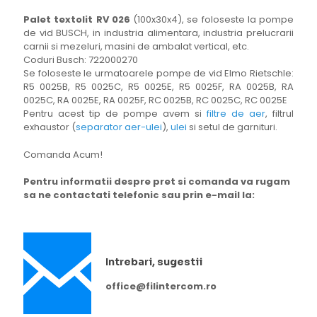
Palet textolit RV 026
(100x30x4), se foloseste la pompe
de vid BUSCH, in industria alimentara, industria prelucrarii
carnii si mezeluri, masini de ambalat vertical, etc.
Coduri Busch: 722000270
Se foloseste le urmatoarele pompe de vid Elmo Rietschle:
R5 0025B, R5 0025C, R5 0025E, R5 0025F, RA 0025B, RA
0025C, RA 0025E, RA 0025F, RC 0025B, RC 0025C, RC 0025E
Pentru acest tip de pompe avem si
filtre de aer
, filtrul
exhaustor (
separator aer-ulei
),
ulei
si setul de garnituri.
Comanda Acum!
Pentru informatii despre pret si comanda va rugam
sa ne contactati telefonic sau prin e-mail la:
Intrebari, sugestii
office@filintercom.ro